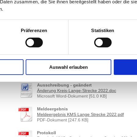
 Daten zusammen, die Sie ihnen bereitgestellt haben oder die s
Presseliste offene Wertung
n.
Presseliste_KM2022_offeneWertung.pdf
PDF-Dokument [46.7 KB]
Präferenzen
Statistiken
Presseliste Jahrgangswertung
Presseliste_KM2022_Jahrgang.pdf
PDF-Dokument [60.5 KB]
03. Dezember 2022
Auswahl erlauben
SKSV "Lange Strecke" in Norderstedt
Ausschreibung - geändert
Änderung Kreis-Lange-Strecke 2022.doc
Microsoft Word-Dokument [51.0 KB]
Meldeergebnis
Meldeergebnis KMS Lange Strecke 2022.pdf
PDF-Dokument [247.6 KB]
Protokoll