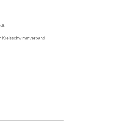
edt
ger Kreisschwimmverband