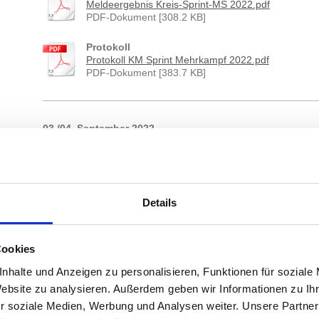
Meldeergebnis Kreis-Sprint-MS 2022.pdf
PDF-Dokument [308.2 KB]
Protokoll
Protokoll KM Sprint Mehrkampf 2022.pdf
PDF-Dokument [383.7 KB]
03./04. September 2022
Offene SKSV Kreismeisterschaften in Bad Bramstedt
Ausschreibung
Ausschreibung Kreisjahrgangsmst. 2022.pd[...]
PDF-Dokument [126.1 KB]
Details
Meldeergebnis
2022-09-04_kaltenkirchener-ts_kreisjahrg[...]
Cookies
PDF-Dokument [88.1 KB]
nhalte und Anzeigen zu personalisieren, Funktionen für soziale
Protokoll
Website zu analysieren. Außerdem geben wir Informationen zu I
2022-09-04_kaltenkirchener-ts_kreisjahrg[...]
r soziale Medien, Werbung und Analysen weiter. Unsere Partner
PDF-Dokument [185.9 KB]